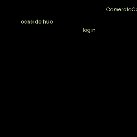
Comercio
Co
casa de hue
log in