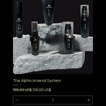
The Alpha Arsenal System
Precio
Precio de oferta
156,00 US$
129,00 US$