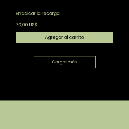
Erradicar la recarga
Precio
70,00 US$
Agregar al carrito
Cargar más
política
contacto
comer
cio
Términos y
La casa de Hue