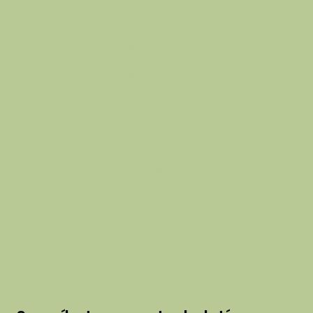
condiciones
info@thehausof
hogar
política de
hue.com
acerca de
privacidad
comercio
Política de
blog
reembolso
Política de
envío
Lealtad y
recomendació
n
Declaración de
accesibilidad