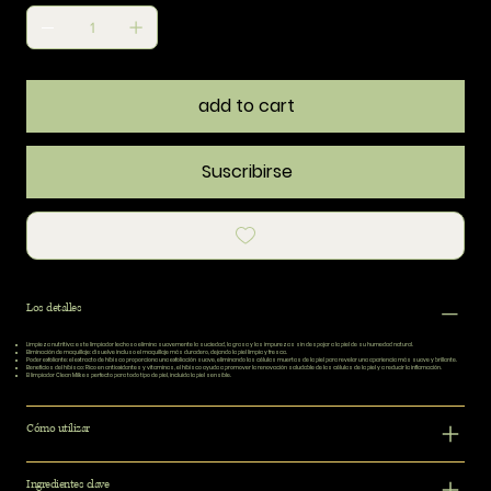
add to cart
Suscribirse
Los detalles
Limpieza nutritiva:
este limpiador lechoso elimina suavemente la suciedad, la grasa y las impurezas sin despojar a la piel de su humedad natural.
Eliminación de maquillaje:
disuelve incluso el maquillaje más duradero, dejando la piel limpia y fresca.
Poder exfoliante:
el extracto de hibisco proporciona una exfoliación suave, eliminando las células muertas de la piel para revelar una apariencia más suave y brillante.
Beneficios del hibisco:
Rico en antioxidantes y vitaminas, el hibisco ayuda a promover la renovación saludable de las células de la piel y a reducir la inflamación.
El limpiador Clean Milk es perfecto para todo tipo de piel, incluida la piel sensible.
Cómo utilizar
Ingredientes clave