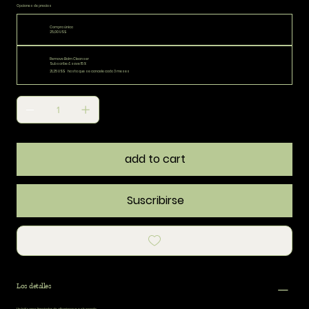
Opciones de precios
Compra única
25,00 US$
Remove Balm Cleanser
Subscribe & save 15%
21,25 US$
hasta que se cancele cada 3 meses
add to cart
Suscribirse
Los detalles