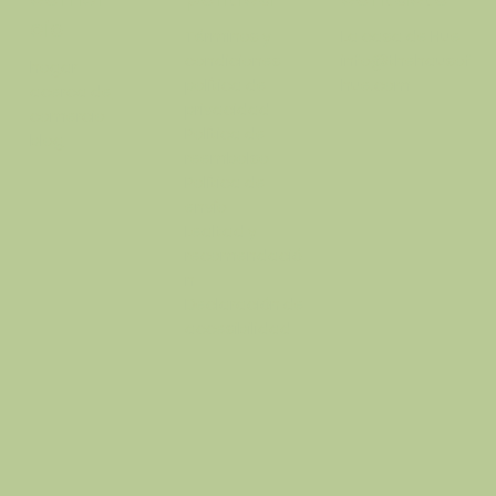
cio
Términos y
La casa de Hue
condiciones
info@thehausof
hogar
política de
hue.com
acerca de
privacidad
comercio
Política de
blog
reembolso
Política de
envío
Lealtad y
recomendació
n
Declaración de
accesibilidad