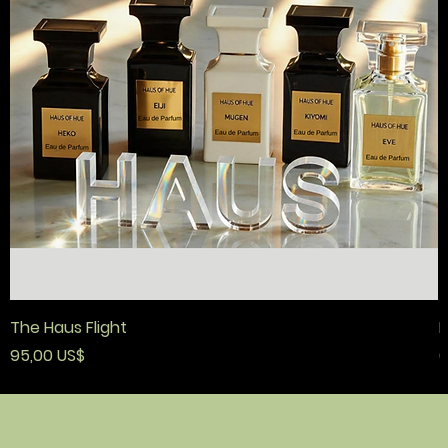
The Haus Flight
F
Precio
P
95,00 US$
6
política
contacto
comer