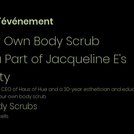
l'événement
r Own Body Scrub
art of Jacqueline E's 
ty
e CEO of Haus of Hue and a 30-year esthetician and educat
our own body scrub.
dy Scrubs
ells