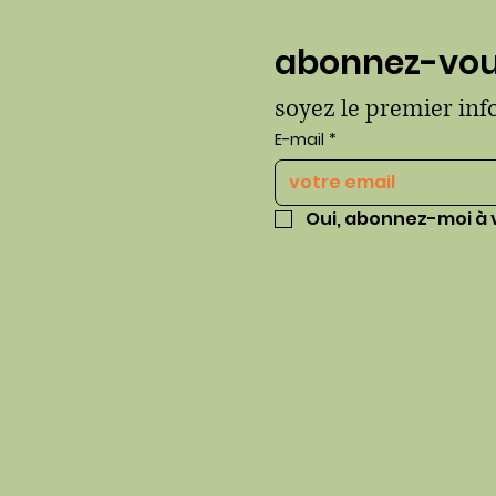
contact
abonnez-vous
La Maison de Hué
soyez le premier in
info@thehausofhue.com
E-mail
*
Oui, abonnez-moi à 