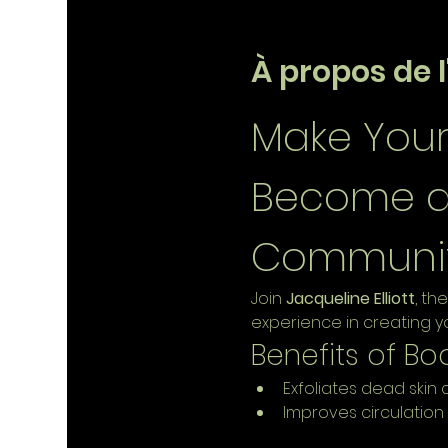
À propos de 
Make You
Become a P
Communi
Join 
Jacqueline Elliott
, th
experience in creating y
Benefits of Bo
Exfoliates dead skin c
Improves circulation