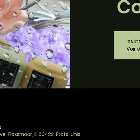
Co
Les in
Voir 
0
ve, Flossmoor, IL 60422, États-Unis