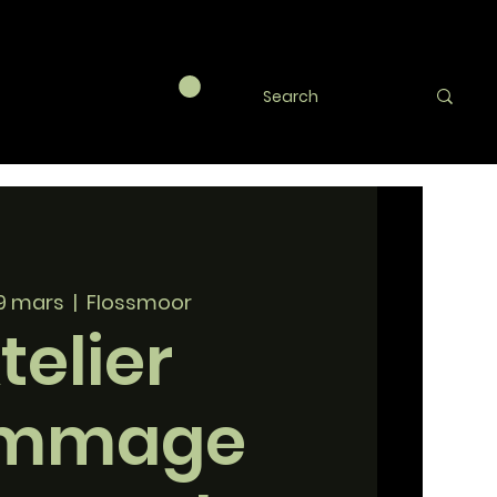
09 mars
  |  
Flossmoor
telier
mmage