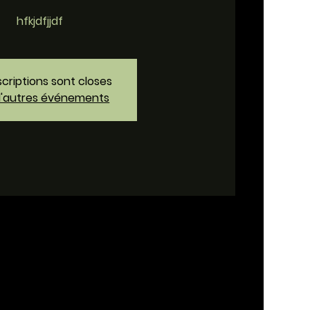
hfkjdfjjdf
scriptions sont closes
d'autres événements