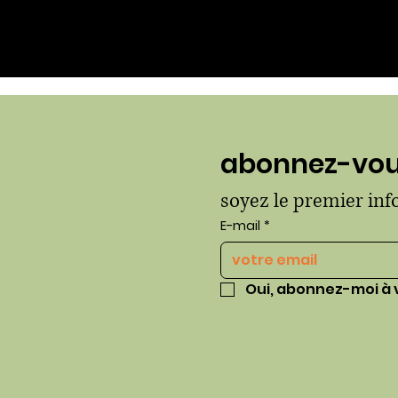
contact
abonnez-vous
La Maison de Hué
soyez le premier in
info@thehausofhue.com
E-mail
*
Oui, abonnez-moi à 