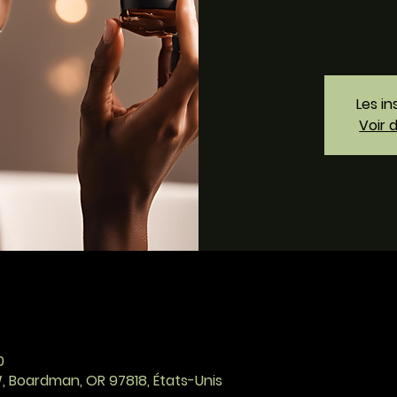
Les in
Voir 
0
W, Boardman, OR 97818, États-Unis