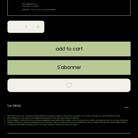
Clean Milk Cleanser
Subscribe & save 15%
25,50 $US
tous les mois Jusqu'à annulation
add to cart
S'abonner
Les détails
Nettoyant nourrissant :
ce nettoyant laiteux élimine en douceur la saleté, le sébum et les impuretés sans priver votre peau de son hydratation naturelle.
Démaquillage :
Dissout même le maquillage longue tenue, laissant votre peau propre et rafraîchie.
Pouvoir exfoliant :
L'extrait d'hibiscus procure une exfoliation douce, éliminant les cellules mortes de la peau pour révéler une apparence plus lisse et plus lumineuse.
Bienfaits de l'hibiscus :
Riche en antioxydants et en vitamines, l'hibiscus aide à favoriser le renouvellement sain des cellules de la peau et à réduire l'inflammation.
Le nettoyant Clean Milk est parfait pour tous les types de peau, y compris les peaux sensibles.