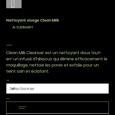
Nettoyant visage Clean Milk
AI SUMMARY
Prix
30,00 $US
Clean Milk Cleanser est un nettoyant doux tout-
en-un infusé d'hibiscus qui élimine efficacement le
maquillage, nettoie les pores et exfolie pour un
teint sain et éclatant.
Taille
Tarifs
Achat unique
30,00 $US