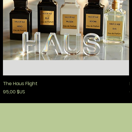
The Haus Flight
F
Prix
P
95,00 $US
6
politique
contact
boutiq
ue
termes et
La Maison de