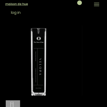
maison de hue
log in