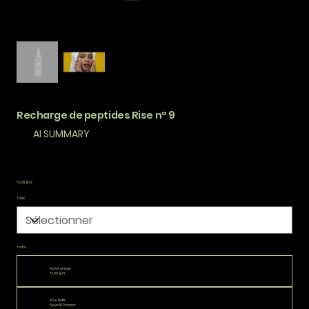
Recharge de peptides Rise n° 9
AI SUMMARY
Prix
72,00 $US
Taille
Tarifs
Achat unique
72,00 $US
Rise Refill
Save 15 Percent