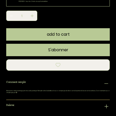
57,00 $US
tous les 2 mois Jusqu'à annulation
add to cart
S'abonner
Comment remplir
Découvrez notre recharge pré-mesurée pratique
! Remplir votre bouteille est aussi simple que de dévisser le bouchon et de verser le contenu. C'est vraiment aussi
simple que ça ! 😊
Relever.