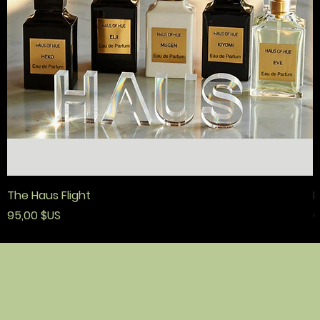
The Haus Flight
F
Prix
P
95,00 $US
6
politique
contact
boutiq
ue
termes et
La Maison de