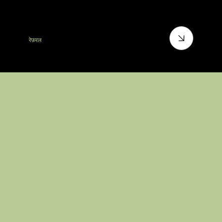
रेफ़रल
नीति
संपर्क
दुकान
नियम एवं शर्तें
हाउस ओ ह्यू
घर
गोपनीयता नीति
info@thehausof
के बारे में
भुगतान वापसी की नीति
hue.com
दुकान
शिपिंग नीति
ब्लॉग
वफ़ादारी और रेफरल
सुलभता कथन