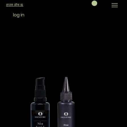
हाउस ऑफ ह्यू
log in