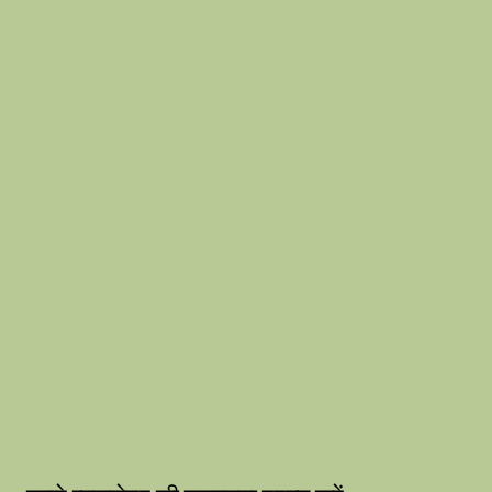
गोपनीयता नीति
info@thehausof
के बारे में
भुगतान वापसी की नीति
hue.com
दुकान
शिपिंग नीति
ब्लॉग
वफ़ादारी और रेफरल
सुलभता कथन