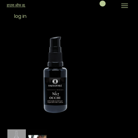
हाउस ऑफ ह्यू
log in