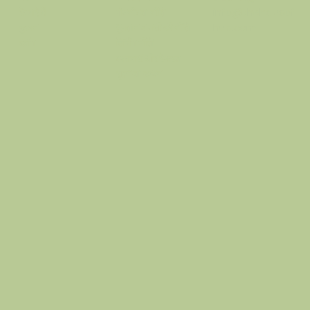
गोपनीयता नीति
info@thehausof
के बारे में
भुगतान वापसी की नीति
hue.com
दुकान
शिपिंग नीति
ब्लॉग
वफ़ादारी और रेफरल
सुलभता कथन