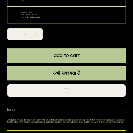
$75.00
Occhi eyeSerun
Subscribe & save 15%
$63.75
हर 2 माह रद्द किए जाने तक
add to cart
अभी सदस्यता लें
विवरण
ओची आई क्रीम से अपनी नाज़ुक आँखों के क्षेत्र को आराम दें और फिर से जीवंत करें। यह सौम्य, फिर भी प्रभावी फ़ॉर्मूला चमक देता है, सूजन कम करता है, मज़बूत बनाता है और चिकना बनाता है, जिससे उम्र बढ़ने और थकान का आभास कम होता
है। प्रतिक्रियाशील, तनावग्रस्त, संवेदनशील या शुष्क त्वचा के लिए बिल्कुल सही। हाइपोएलर्जेनिक, त्वचा विशेषज्ञ द्वारा परखा गया, शाकाहारी और ग्लूटेन, गेहूँ, सोया, नट डेरिवेटिव, सुगंध, आवश्यक तेल और 85+ सामान्य एलर्जेंस और जलन से मुक्त।