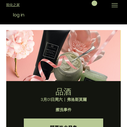
順化之家
log in
品酒
3月01日周六
  |  
弗洛斯莫爾
擦洗事件