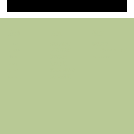
政策
接觸
店鋪
條款與條件
順化之家
home
隱私權政策
info@thehausof
about
退款政策
hue.com
shop
運輸政策
blog
忠誠度和推薦
glow
無障礙聲明
guide