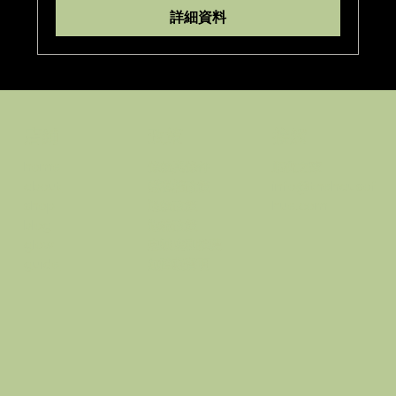
詳細資料
政策
接觸
店鋪
條款與條件
順化之家
home
隱私權政策
info@thehausof
about
退款政策
hue.com
shop
運輸政策
blog
忠誠度和推薦
glow
無障礙聲明
guide