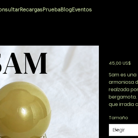
Ace
nsultar
Recargas
Prueba
Blog
Eventos
AI SUMMA
Precio
45,00 US$
Sam es una 
armoniosa d
realzada por
bergamota. 
que irradia 
Tamaño