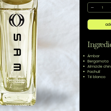
ad
Ingredi
Ámbar
Bergamota
Almizcle chi
Pachulí
Té blanco