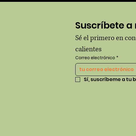
contacto
Suscríbete a 
La casa de Hue
Sé el primero en co
info@thehausofhue.com
calientes
Correo electrónico
*
Sí, suscríbeme a tu b