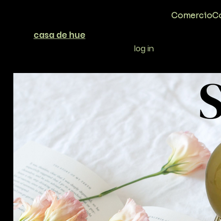
Comercio
Co
casa de hue
log in