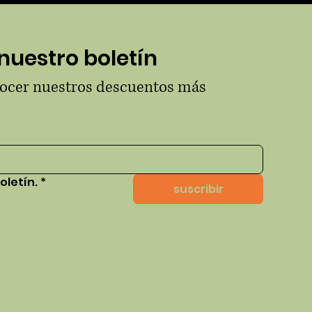
nuestro boletín
nocer nuestros descuentos más 
oletín.
*
suscribir
© 2035 por thehausofhue