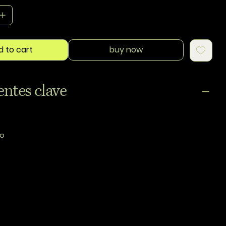
d to cart
buy now
entes clave
no