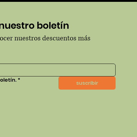
nuestro boletín
nocer nuestros descuentos más 
oletín.
*
suscribir
© 2035 por thehausofhue