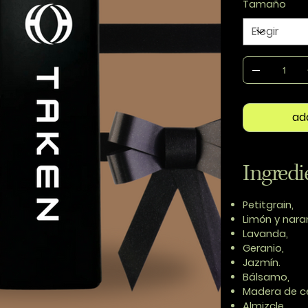
Tamaño
ad
Ingredi
Petitgrain,
Limón y nara
Lavanda,
Geranio,
Jazmín.
Bálsamo,
Madera de c
Almizcle