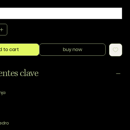
d to cart
buy now
entes clave
nja
edro