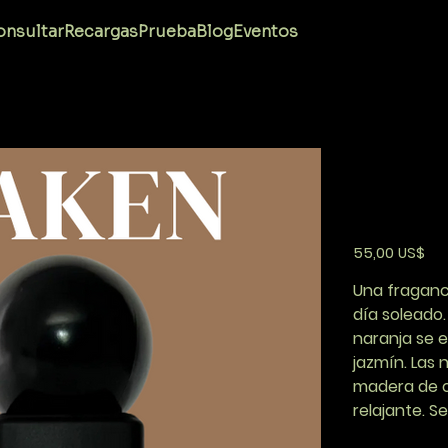
Acei
nsultar
Recargas
Prueba
Blog
Eventos
tom
AI SUMMA
Precio
55,00 US$
Una fraganci
día soleado. 
naranja se e
jazmín. Las
madera de c
relajante. Se