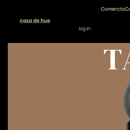
Comercio
Co
casa de hue
log in