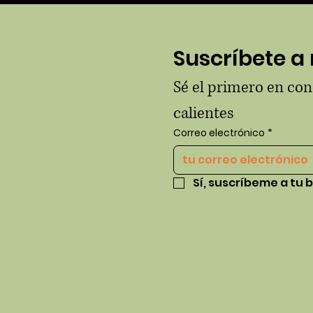
contacto
Suscríbete a 
La casa de Hue
Sé el primero en co
info@thehausofhue.com
calientes
Correo electrónico
*
Sí, suscríbeme a tu b