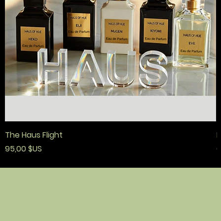
The Haus Flight
F
Prix
P
95,00 $US
6
politique
contact
boutiq
ue
termes et
La Maison de