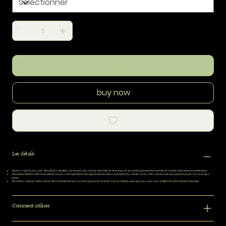
add to cart
buy now
Les détails
Nourrissant et puissant :
Rempli des bienfaits du varech, une source naturelle de vitamines et de minéraux, Eradicate hydrate et nourrit votre peau en profondeur.
Révolution Retinol :
Infusé de rétinol, un puissant ingrédient anti-âge, Eradicate aide à combattre les ridules et les rides, favorisant une apparence plus lisse et plus
jeune.
Résultats radieux :
cette crème ultra-hydratante laisse votre peau avec un éclat sain et radieux, pour que vous puissiez profiter de votre beauté naturelle.
Comment utiliser