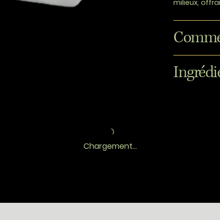
milieux, off
Commen
Ingrédi
Chargement...