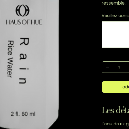
ressemble.
Veuillez cons
Jusqu'à
500
caractères.
ad
Les dét
L'eau de riz