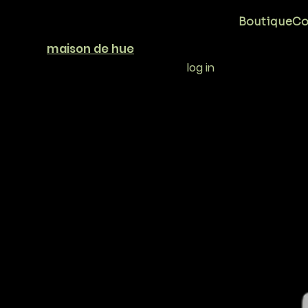
Boutique
Co
maison de hue
log in