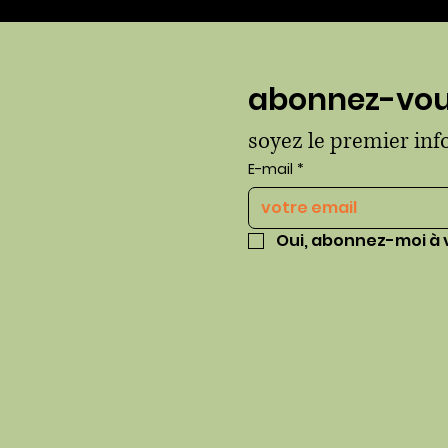
contact
abonnez-vous
La Maison de Hué
soyez le premier in
info@thehausofhue.com
E-mail
*
Oui, abonnez-moi à 