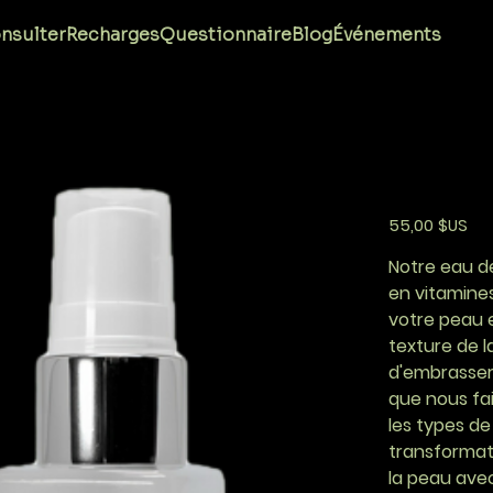
Eau 
nsulter
Recharges
Questionnaire
Blog
Événements
AI SUMMA
Prix
55,00 $US
Notre eau de
en vitamines
votre peau 
texture de l
d'embrasser 
que nous fai
les types de
transformat
la peau avec