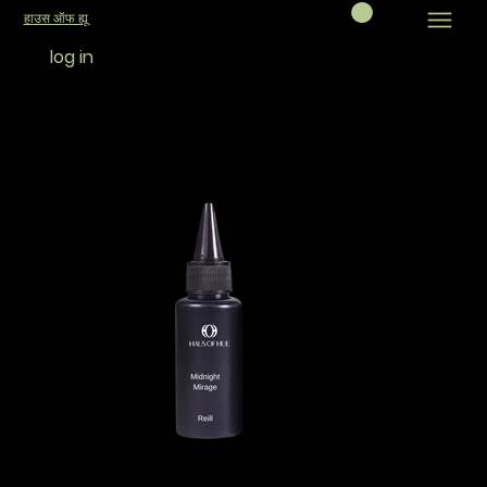
हाउस ऑफ ह्यू
log in