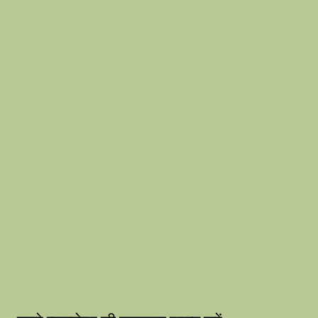
गोपनीयता नीति
info@thehausof
के बारे में
भुगतान वापसी की नीति
hue.com
दुकान
शिपिंग नीति
ब्लॉग
वफ़ादारी और रेफरल
सुलभता कथन