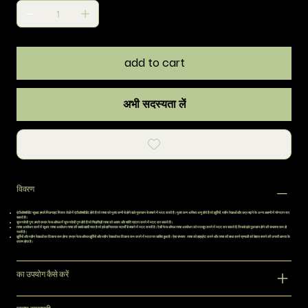
add to cart
अभी सदस्यता लें
विवरण
एंटीऑक्सीडेंट सुरक्षा:
हमारे मिडनाइट मिराज तेलों में एंटीऑक्सीडेंट होते हैं जो त्वचा को मुक्त कणों से होने वाले नुकसान से बचाने में मदद करते हैं। मुक्त कण अस्थिर अणु होते हैं जो झुर्रियों, महीन रेखाओं और उम्र बढ़ने के अन्य लक्षणों में योगदान कर
सकते हैं।
सूजनरोधी गुण:
हमारे एमएम फेस ऑयल में सूजनरोधी गुण होते हैं जो चिड़चिड़ी त्वचा को आराम और शांति प्रदान करने में मदद कर सकते हैं।
त्वचा अवरोधन कार्य में सुधार:
त्वचा अवरोधन त्वचा की सबसे बाहरी परत है जो इसे हानिकारक पदार्थों से बचाने में मदद करती है। देशी फेस ऑयल त्वचा अवरोधन को मजबूत करने में मदद कर सकते हैं, जिससे इसे नुकसान होने की संभावना कम हो
जाती है।
झुर्रियों और महीन रेखाओं का दिखना कम होना:
एमएम फेस ऑयल झुर्रियों और महीन रेखाओं का दिखना कम करने में मददगार साबित हुआ है। ऐसा संभवतः त्वचा को हाइड्रेट करने और त्वचा की बाधा कार्य प्रणाली को बेहतर बनाने की उनकी क्षमता के
कारण होता है।
का उपयोग कैसे करें