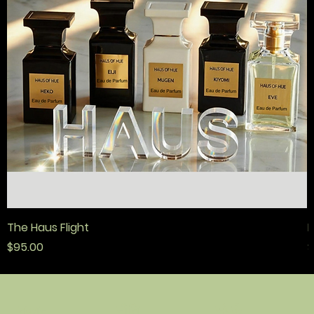
The Haus Flight
F
मूल्य
मू
$95.00
$
नीति
संपर्क
दुकान