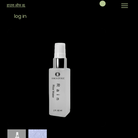
हाउस ऑफ ह्यू
log in