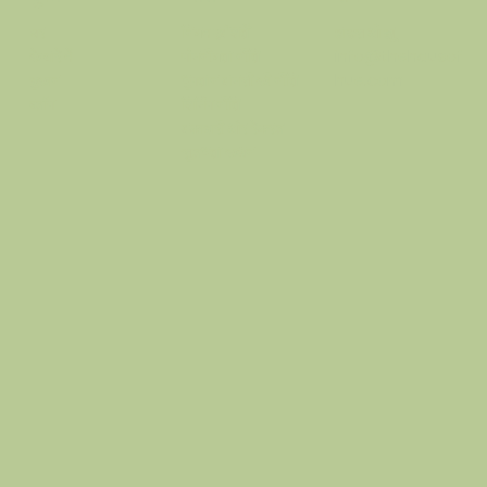
नियम एवं शर्तें
हाउस ओ ह्यू
घर
गोपनीयता नीति
info@thehausof
के बारे में
भुगतान वापसी की नीति
hue.com
दुकान
शिपिंग नीति
ब्लॉग
वफ़ादारी और रेफरल
सुलभता कथन