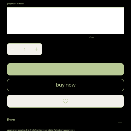
कृपया इसे फ्रिज में रखें (वैकल्पिक)
500
वर्णों
तक।
0 / 500
add to cart
buy now
विवरण
आइस राइस वाटर सभी प्रकार की त्वचा और पृष्ठभूमि के लिए डिज़ाइन किया गया है, जो सभी के लिए परिवर्तनकारी त्वचा देखभाल प्रदान करता है