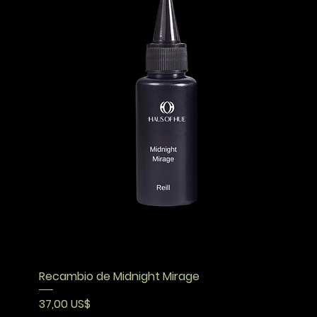
Recambio de Midnight Mirage
Precio
37,00 US$