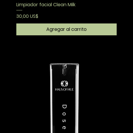
Limpiador facial Clean Milk
Precio
30,00 US$
Agregar al carrito