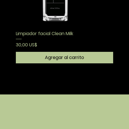
Limpiador facial Clean Milk
Precio
30,00 US$
Agregar al carrito
política
contacto
comer
cio
Términos y
La casa de Hue
condiciones
info@thehausof
hogar