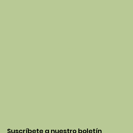
política de
hue.com
acerca de
privacidad
comercio
Política de
blog
reembolso
Política de
envío
Lealtad y
recomendació
n
Declaración de
accesibilidad
Suscríbete a nuestro boletín