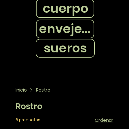
cuerpo
envejecimiento
sueros
Inicio
Rostro
Rostro
6 productos
Ordenar