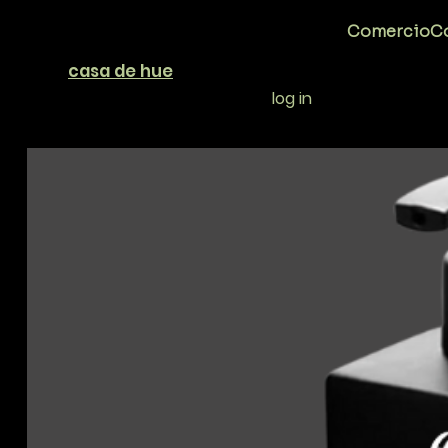
Comercio
Co
casa de hue
log in