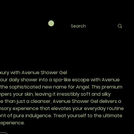
nue Shower Gel
RY
Luxury with Avenue Shower Gel
our daily shower into a spa-like escape with Avenue
 the sophisticated new name for Angel. This premium
rs your skin, leaving it irresistibly soft and silky
e than just a cleanser, Avenue Shower Gel delivers a
ensory experience that elevates your everyday routine
t of pure indulgence. Treat yourself to the ultimate
xperience.