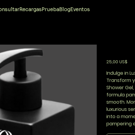
Ave
nsultar
Recargas
Prueba
Blog
Eventos
AI SUMMA
Precio
25,00 US$
Indulge in 
Transform y
Shower Gel,
formula pampe
smooth. Mor
luxurious s
into a momen
pampering e