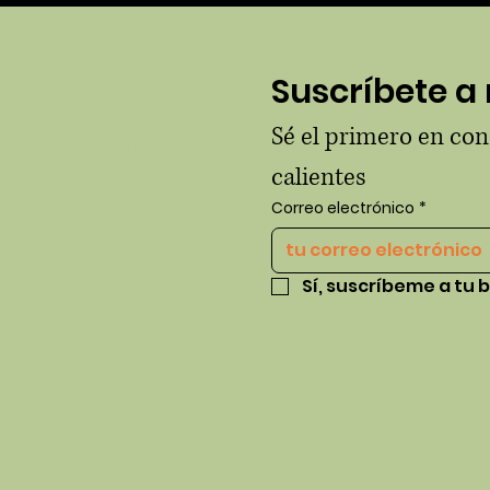
contacto
Suscríbete a 
La casa de Hue
Sé el primero en co
info@thehausofhue.com
calientes
Correo electrónico
*
Sí, suscríbeme a tu b