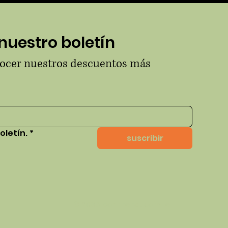
nuestro boletín
nocer nuestros descuentos más 
oletín.
*
suscribir
© 2035 por thehausofhue