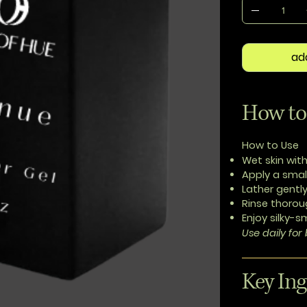
ad
How to
How to Use
Wet skin
wit
Apply
a smal
Lather
gently
Rinse
thorou
Enjoy
silky-s
Use daily for 
Key Ing