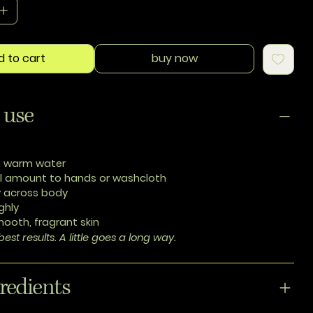
d to cart
buy now
 use
h warm water
l amount to hands or washcloth
 across body
ghly
mooth, fragrant skin
best results. A little goes a long way.
redients