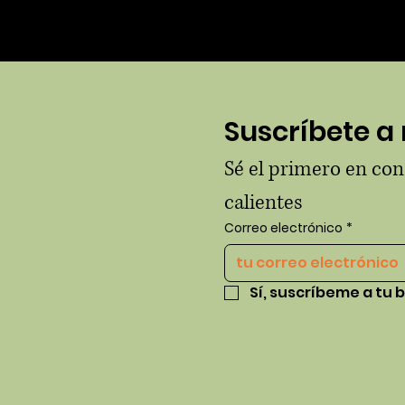
contacto
Suscríbete a 
La casa de Hue
Sé el primero en co
info@thehausofhue.com
calientes
Correo electrónico
*
Sí, suscríbeme a tu b