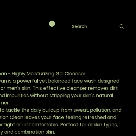
ision Clean
RY
ean - Highly Moisturizing Gel Cleanser
lean is a powerful yet balanced face wash designed
 for men's skin. This effective cleanser removes dirt,
nd impurities without stripping your skin's natural
rier.
o tackle the daily buildup from sweat, pollution, and
ision Clean leaves your face feeling refreshed and
tight or uncomfortable. Perfect for all skin types,
ily and combination skin.