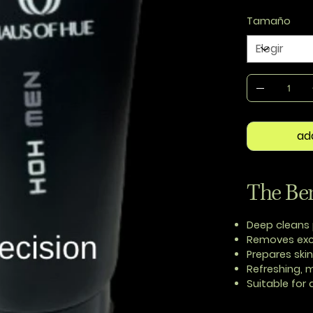
Tamaño
ad
The Ben
Deep cleans 
Removes exce
Prepares ski
Refreshing, 
Suitable for 