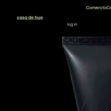
Comercio
Co
casa de hue
log in