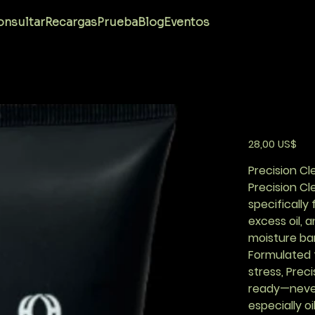
Prec
nsultar
Recargas
Prueba
Blog
Eventos
AI SUMMA
Precio
28,00 US$
Precision Cl
Precision C
specifically
excess oil, a
moisture bar
Formulated t
stress, Prec
ready—never 
especially o