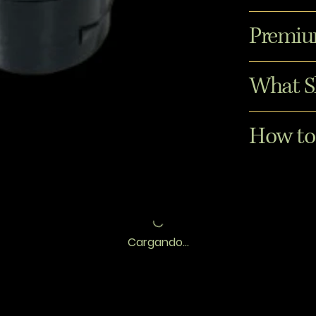
Premiu
What S
How to
Cargando...