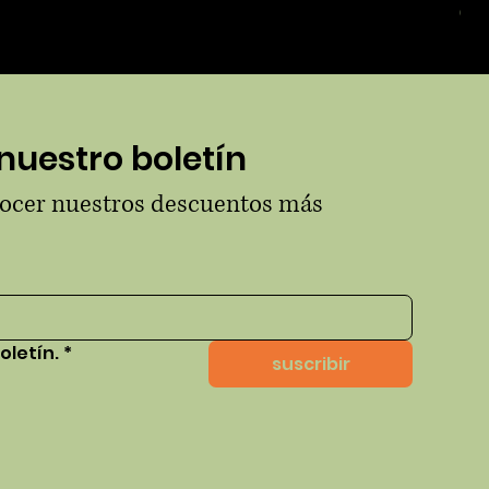
Pre
65,
nuestro boletín
nocer nuestros descuentos más 
oletín.
*
suscribir