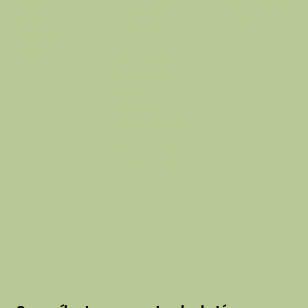
condiciones
info@thehausof
hogar
política de
hue.com
acerca de
privacidad
comercio
Política de
blog
reembolso
Política de
envío
Lealtad y
recomendació
n
Declaración de
accesibilidad