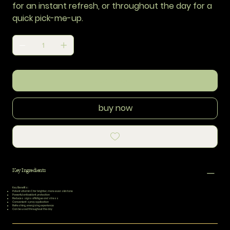
for an instant refresh, or throughout the day for a
quick pick-me-up.
add to cart
buy now
Key Ingredients
Key Benefits:
Potent vitamin C for brighter, more even skin tone
Powerful antioxidant protection
Reduces signs of fatigue and stress
Convenient spray application
Refreshing, energizing experience
Can be used throughout the day