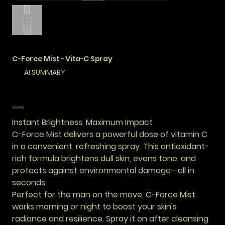
C-Force Mist - Vita-C Spray
AI SUMMARY
Precio
28,00 US$
Instant Brightness, Maximum Impact
C-Force Mist delivers a powerful dose of vitamin C
in a convenient, refreshing spray. This antioxidant-
rich formula brightens dull skin, evens tone, and
protects against environmental damage—all in
seconds.
Perfect for the man on the move, C-Force Mist
works morning or night to boost your skin's
radiance and resilience. Spray it on after cleansing