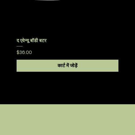
द एवेन्यू बॉडी बटर
मूल्य
$36.00
कार्ट में जोड़ें
नीति
संपर्क
दुकान
नियम एवं शर्तें
हाउस ओ ह्यू
घर