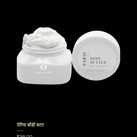
पेरिस बॉडी बटर
मूल्य
$36.00