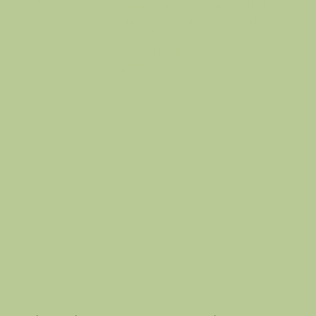
गोपनीयता नीति
info@thehausof
के बारे में
भुगतान वापसी की नीति
hue.com
दुकान
शिपिंग नीति
ब्लॉग
वफ़ादारी और रेफरल
सुलभता कथन