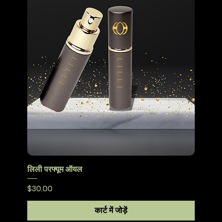
लिली परफ्यूम ऑयल
मूल्य
$30.00
कार्ट में जोड़ें