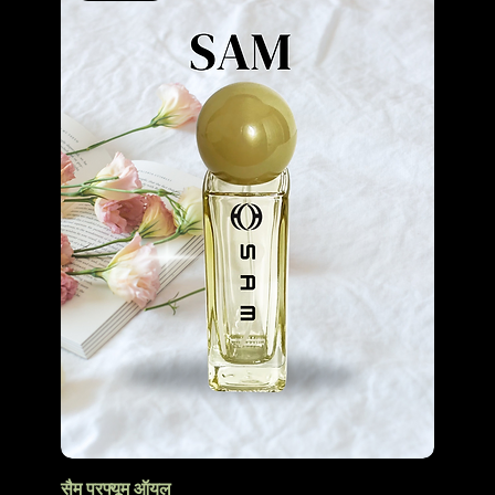
सैम परफ्यूम ऑयल