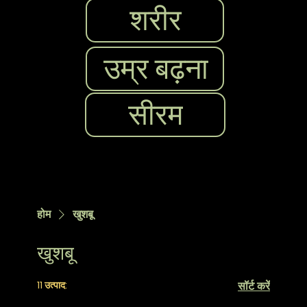
शरीर
उम्र बढ़ना
सीरम
होम
खुशबू
खुशबू
11 उत्पाद:
सॉर्ट करें