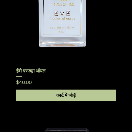
ईवी परफ्यूम ऑयल
मूल्य
$40.00
कार्ट में जोड़ें