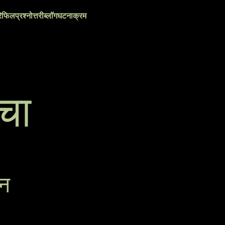
िफिल
प्रश्नोत्तरी
ब्लॉग
घटनाक्रम
वचा
्न