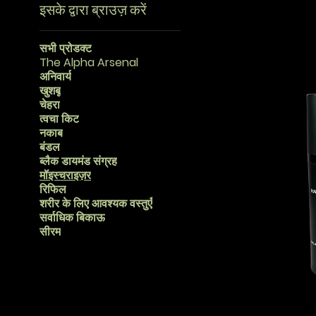
इसके द्वारा ब्राउज़ करें
सभी प्रोडक्ट
The Alpha Arsenal
अनिवार्य
खुशबू
चेहरा
त्वचा किट
नकाब
बंडल
ब्लैक डायमंड संग्रह
मॉइस्चराइज़र
रिफिल
शरीर के लिए आवश्यक वस्तुएँ
सर्वाधिक बिकाऊ
सीरम